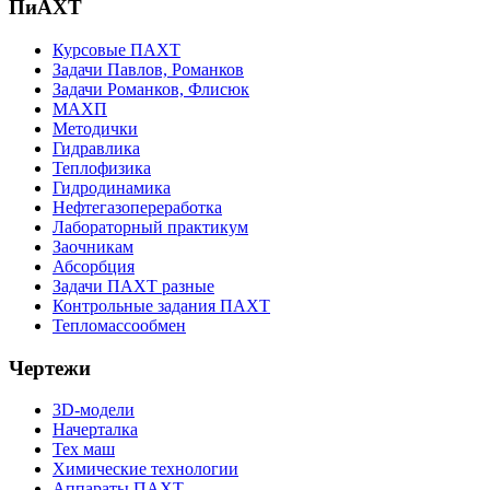
ПиАХТ
Курсовые ПАХТ
Задачи Павлов, Романков
Задачи Романков, Флисюк
МАХП
Методички
Гидравлика
Теплофизика
Гидродинамика
Нефтегазопереработка
Лабораторный практикум
Заочникам
Абсорбция
Задачи ПАХТ разные
Контрольные задания ПАХТ
Тепломассообмен
Чертежи
3D-модели
Начерталка
Тех маш
Химические технологии
Аппараты ПАХТ