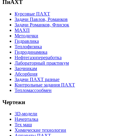
ПиАХТ
Курсовые ПАХТ
Задачи Павлов, Романков
Задачи Романков, Флисюк
МАХП
Методички
Гидравлика
Теплофизика
Гидродинамика
Нефтегазопереработка
Лабораторный практикум
Заочникам
Абсорбция
Задачи ПАХТ разные
Контрольные задания ПАХТ
Тепломассообмен
Чертежи
3D-модели
Начерталка
Тех маш
Химические технологии
Аппараты ПАХТ