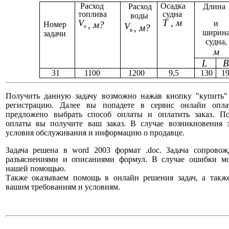
Расход
Осадка
Расход
Длина
топлива
судна
воды
T
,
м
V
и
м?
Номер
,
V
м?
,
т
в
ширин
задачи
судна,
м
L
31
1100
1200
9,5
130
1
Получить данную задачу возможно нажав кнопку "купить"
регистрацию. Далее вы попадете в сервис онлайн опла
предложено выбрать способ оплаты и оплатить заказ. По
оплаты вы получите ваш заказ. В случае возникновения 
условия обслуживания и информацию о продавце.
Задача решена в word 2003 формат .doc. Задача сопрово
разъяснениями и описаниями формул. В случае ошибки мо
нашей помощью.
Также оказываем помощь в онлайн решения задач, а такж
вашим требованиям и условиям.