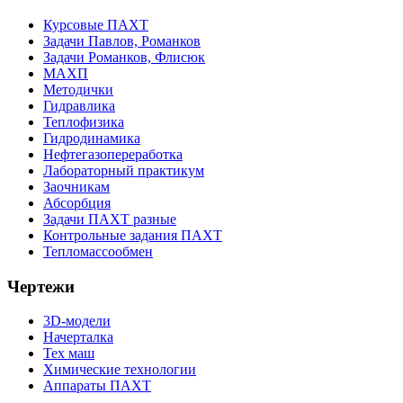
Курсовые ПАХТ
Задачи Павлов, Романков
Задачи Романков, Флисюк
МАХП
Методички
Гидравлика
Теплофизика
Гидродинамика
Нефтегазопереработка
Лабораторный практикум
Заочникам
Абсорбция
Задачи ПАХТ разные
Контрольные задания ПАХТ
Тепломассообмен
Чертежи
3D-модели
Начерталка
Тех маш
Химические технологии
Аппараты ПАХТ