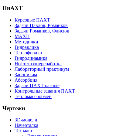
ПиАХТ
Курсовые ПАХТ
Задачи Павлов, Романков
Задачи Романков, Флисюк
МАХП
Методички
Гидравлика
Теплофизика
Гидродинамика
Нефтегазопереработка
Лабораторный практикум
Заочникам
Абсорбция
Задачи ПАХТ разные
Контрольные задания ПАХТ
Тепломассообмен
Чертежи
3D-модели
Начерталка
Тех маш