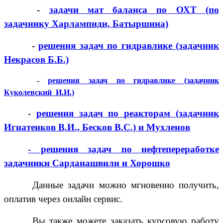
-
задачи мат баланса по ОХТ (по
задачнику Харлампиди, Батыршина)
-
решения задач по гидравлике (задачник
Некрасов Б.Б.)
-
решения задач по гидравлике (задачник
Куколевский И.И.)
-
решения задач по реакторам (задачник
Игнатенков В.И., Бесков В.С.) и Мухленов
- решения задач по нефтепереработке
задачники Сарданашвили и Хорошко
Данные задачи можно мгновенно получить,
оплатив через онлайн сервис.
Вы также можете заказать курсовую работу