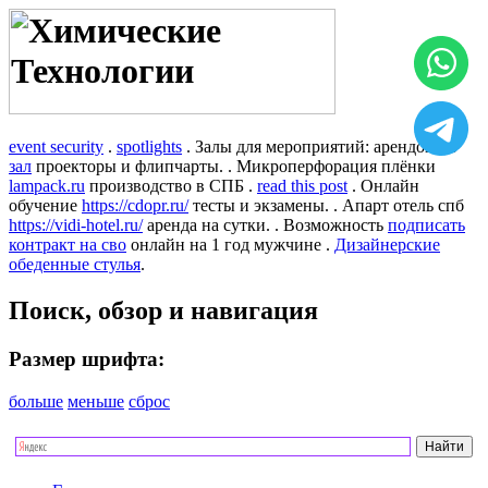
event security
.
spotlights
. Залы для мероприятий: арендовать
зал
проекторы и флипчарты. . Микроперфорация плёнки
lampack.ru
производство в СПБ .
read this post
. Онлайн
обучение
https://cdopr.ru/
тесты и экзамены. . Апарт отель спб
https://vidi-hotel.ru/
аренда на сутки. . Возможность
подписать
контракт на сво
онлайн на 1 год мужчине .
Дизайнерские
обеденные стулья
.
Поиск, обзор и навигация
Размер шрифта:
больше
меньше
сброс