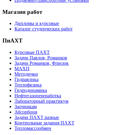
Подъемно-транспортные установки
Магазин работ
Дипломы и курсовые
Каталог студенческих работ
ПиАХТ
Курсовые ПАХТ
Задачи Павлов, Романков
Задачи Романков, Флисюк
МАХП
Методички
Гидравлика
Теплофизика
Гидродинамика
Нефтегазопереработка
Лабораторный практикум
Заочникам
Абсорбция
Задачи ПАХТ разные
Контрольные задания ПАХТ
Тепломассообмен