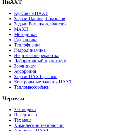
ПиАХТ
Курсовые ПАХТ
Задачи Павлов, Романков
Задачи Романков, Флисюк
МАХП
Методички
Гидравлика
Теплофизика
Гидродинамика
Нефтегазопереработка
Лабораторный практикум
Заочникам
Абсорбция
Задачи ПАХТ разные
Контрольные задания ПАХТ
Тепломассообмен
Чертежи
3D-модели
Начерталка
Тех маш
Химические технологии
Аппараты ПАХТ