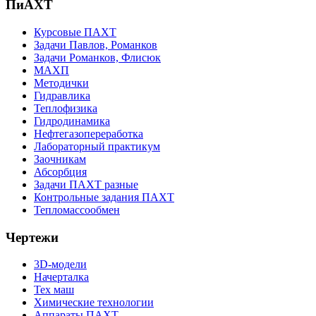
ПиАХТ
Курсовые ПАХТ
Задачи Павлов, Романков
Задачи Романков, Флисюк
МАХП
Методички
Гидравлика
Теплофизика
Гидродинамика
Нефтегазопереработка
Лабораторный практикум
Заочникам
Абсорбция
Задачи ПАХТ разные
Контрольные задания ПАХТ
Тепломассообмен
Чертежи
3D-модели
Начерталка
Тех маш
Химические технологии
Аппараты ПАХТ