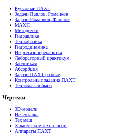
Курсовые ПАХТ
Задачи Павлов, Романков
Задачи Романков, Флисюк
МАХП
Методички
Гидравлика
Теплофизика
Гидродинамика
Нефтегазопереработка
Лабораторный практикум
Заочникам
Абсорбция
Задачи ПАХТ разные
Контрольные задания ПАХТ
Тепломассообмен
Чертежи
3D-модели
Начерталка
Тех маш
Химические технологии
Аппараты ПАХТ