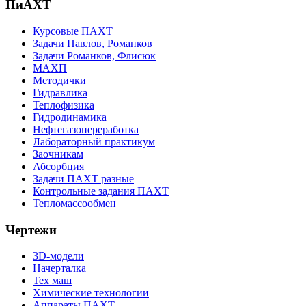
ПиАХТ
Курсовые ПАХТ
Задачи Павлов, Романков
Задачи Романков, Флисюк
МАХП
Методички
Гидравлика
Теплофизика
Гидродинамика
Нефтегазопереработка
Лабораторный практикум
Заочникам
Абсорбция
Задачи ПАХТ разные
Контрольные задания ПАХТ
Тепломассообмен
Чертежи
3D-модели
Начерталка
Тех маш
Химические технологии
Аппараты ПАХТ