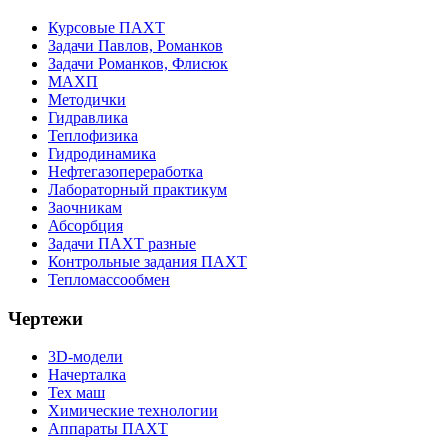
Курсовые ПАХТ
Задачи Павлов, Романков
Задачи Романков, Флисюк
МАХП
Методички
Гидравлика
Теплофизика
Гидродинамика
Нефтегазопереработка
Лабораторный практикум
Заочникам
Абсорбция
Задачи ПАХТ разные
Контрольные задания ПАХТ
Тепломассообмен
Чертежи
3D-модели
Начерталка
Тех маш
Химические технологии
Аппараты ПАХТ