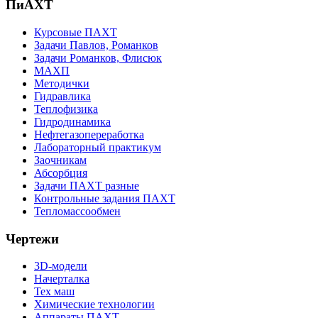
ПиАХТ
Курсовые ПАХТ
Задачи Павлов, Романков
Задачи Романков, Флисюк
МАХП
Методички
Гидравлика
Теплофизика
Гидродинамика
Нефтегазопереработка
Лабораторный практикум
Заочникам
Абсорбция
Задачи ПАХТ разные
Контрольные задания ПАХТ
Тепломассообмен
Чертежи
3D-модели
Начерталка
Тех маш
Химические технологии
Аппараты ПАХТ