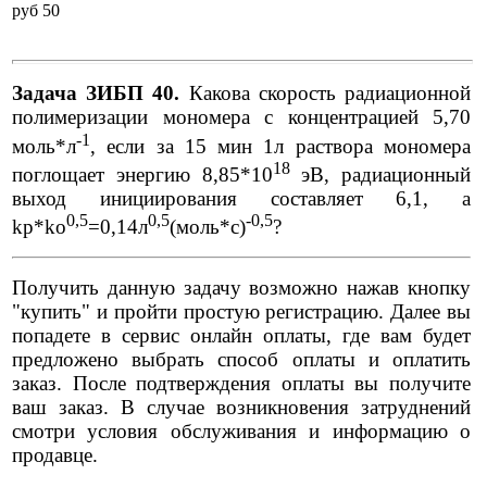
pуб 50
Задача ЗИБП 40.
Какова скорость радиационной
полимеризации мономера с концентрацией 5,70
-1
моль*л
, если за 15 мин 1л раствора мономера
18
поглощает энергию 8,85*10
эВ, радиационный
выход инициирования составляет 6,1, а
0,5
0,5
-0,5
kp*kо
=0,14л
(моль*с)
?
Получить данную задачу возможно нажав кнопку
"купить" и пройти простую регистрацию. Далее вы
попадете в сервис онлайн оплаты, где вам будет
предложено выбрать способ оплаты и оплатить
заказ. После подтверждения оплаты вы получите
ваш заказ. В случае возникновения затруднений
смотри условия обслуживания и информацию о
продавце.