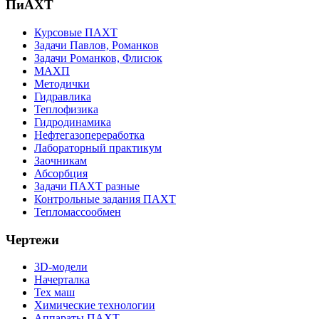
ПиАХТ
Курсовые ПАХТ
Задачи Павлов, Романков
Задачи Романков, Флисюк
МАХП
Методички
Гидравлика
Теплофизика
Гидродинамика
Нефтегазопереработка
Лабораторный практикум
Заочникам
Абсорбция
Задачи ПАХТ разные
Контрольные задания ПАХТ
Тепломассообмен
Чертежи
3D-модели
Начерталка
Тех маш
Химические технологии
Аппараты ПАХТ