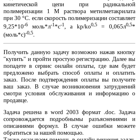
кинетической цепи при радикальной
полимеризации 1 М раствора метилметакрилата
при 30 °С. если скорость полимеризации составляет
-6
-1
-1
0,5
0,5
9,25*10
моль*л
*с
, а kp/ko
= 0,065л
*
-0,5
(моль*с)
.
Получить данную задачу возможно нажав кнопку
"купить" и пройти простую регистрацию. Далее вы
попадете в сервис онлайн оплаты, где вам будет
предложено выбрать способ оплаты и оплатить
заказ. После подтверждения оплаты вы получите
ваш заказ. В случае возникновения затруднений
смотри условия обслуживания и информацию о
продавце.
Задача решена в word 2003 формат .doc. Задача
сопровождается подробнымы разъяснениями и
описаниями формул. В случае ошибки можете
обратиться за нашей помощью.
Также оказываем помощь в онлайн решения задач,