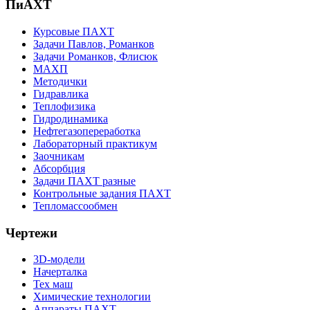
ПиАХТ
Курсовые ПАХТ
Задачи Павлов, Романков
Задачи Романков, Флисюк
МАХП
Методички
Гидравлика
Теплофизика
Гидродинамика
Нефтегазопереработка
Лабораторный практикум
Заочникам
Абсорбция
Задачи ПАХТ разные
Контрольные задания ПАХТ
Тепломассообмен
Чертежи
3D-модели
Начерталка
Тех маш
Химические технологии
Аппараты ПАХТ