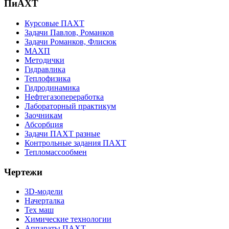
ПиАХТ
Курсовые ПАХТ
Задачи Павлов, Романков
Задачи Романков, Флисюк
МАХП
Методички
Гидравлика
Теплофизика
Гидродинамика
Нефтегазопереработка
Лабораторный практикум
Заочникам
Абсорбция
Задачи ПАХТ разные
Контрольные задания ПАХТ
Тепломассообмен
Чертежи
3D-модели
Начерталка
Тех маш
Химические технологии
Аппараты ПАХТ