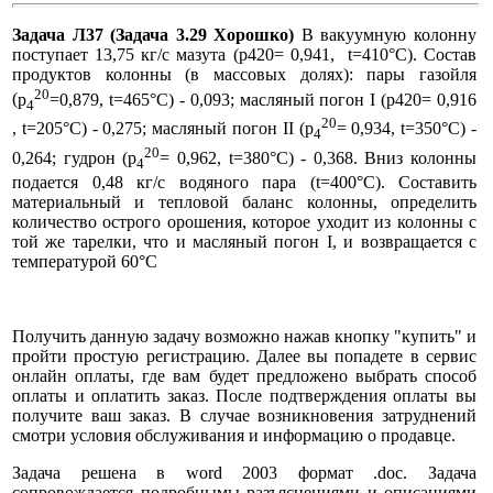
Задача Л37 (Задача 3.29 Хорошко)
В вакуумную колонну
поступает 13,75 кг/с мазута (р420= 0,941, t=410°С). Состав
продуктов колонны (в массовых долях): пары газойля
20
(
р
=0,879, t=465°С) - 0,093; масляный погон I (р420= 0,916
4
20
, t=205°С) - 0,275; масляный погон II (
р
= 0,934, t=350°С) -
4
20
0,264; гудрон (
р
= 0,962, t=380°С) - 0,368. Вниз колонны
4
подается 0,48 кг/с водяного пара (t=400°С). Составить
материальный и тепловой баланс колонны, определить
количество острого орошения, которое уходит из колонны с
той же тарелки, что и масляный погон I, и возвращается с
температурой 60°С
Получить данную задачу возможно нажав кнопку "купить" и
пройти простую регистрацию. Далее вы попадете в сервис
онлайн оплаты, где вам будет предложено выбрать способ
оплаты и оплатить заказ. После подтверждения оплаты вы
получите ваш заказ. В случае возникновения затруднений
смотри условия обслуживания и информацию о продавце.
Задача решена в word 2003 формат .doc. Задача
сопровождается подробнымы разъяснениями и описаниями