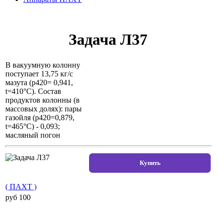
Задача Л37
В вакуумную колонну
поступает 13,75 кг/с
мазута (р420= 0,941,
t=410°С). Состав
продуктов колонны (в
массовых долях): пары
газойля (р420=0,879,
t=465°С) - 0,093;
масляный погон
( ПАХТ )
pуб 100