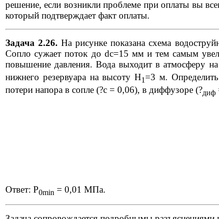
решение, если возникли проблеме при оплаты вы всег
который подтверждает факт оплаты.
Задача 2.26.
На рисунке показана схема водоструйн
Сопло сужает поток до dс=15 мм и тем самым увел
повышение давления. Вода выходит в атмосферу на
нижнего резервуара на высоту H
=3 м. Определить
1
потери напора в сопле (?с = 0,06), в диффузоре (
?
диф
Ответ: Р
= 0,01 МПа.
0min
Задача сопровождается подробнымы разъяснениями 