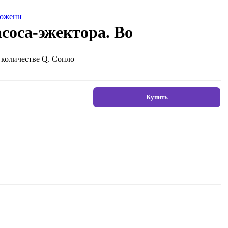
оложенн
асоса-эжектора. Во
 количестве Q. Сопло