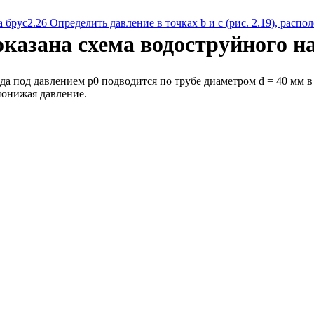
а брус
2.26 Определить давление в точках b и с (рис. 2.19), расп
оказана схема водоструйного н
да под давлением р0 подводится по трубе диаметром d = 40 мм в
понижая давление.