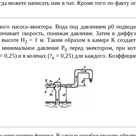
да можете написать нам в чат. Кроме того по факту оп
ого насоса-эжектора. Вода под давлением р0 подводи
ичивает скорость, понижая давление. Затем в диффу
 высоте H
= 1 м. Таким образом в камере K создает
2
 минимальное давление P
перед эжектором, при ко
0
= 0,25) и в коленах (
?
= 0,25) для каждого. Коэффицие
к
и описаниями формул. В случае ошибки можете обрат