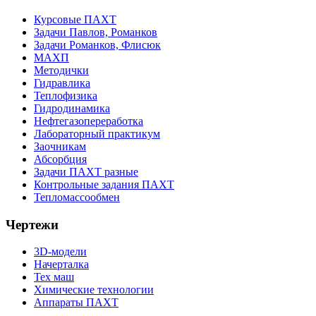
Курсовые ПАХТ
Задачи Павлов, Романков
Задачи Романков, Флисюк
МАХП
Методички
Гидравлика
Теплофизика
Гидродинамика
Нефтегазопереработка
Лабораторный практикум
Заочникам
Абсорбция
Задачи ПАХТ разные
Контрольные задания ПАХТ
Тепломассообмен
Чертежи
3D-модели
Начерталка
Тех маш
Химические технологии
Аппараты ПАХТ