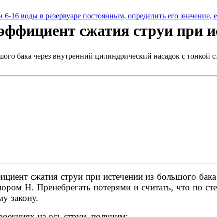
 и
6-16 воды в резервуаре постоянным, определить его значение, 
эффициент сжатия струи при и
ого бака через внутренний цилиндрический насадок с тонкой с
циент сжатия струи при истечении из большого бака 
пором Н. Пренебрегать потерями и считать, что по ст
му закону.
роекциях на ось струи, получим: