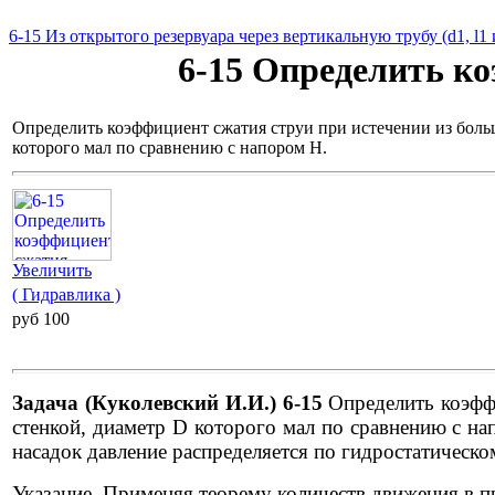
6-15 Из открытого резервуара через вертикальную трубу (d1, l1
6-15 Определить ко
Определить коэффициент сжатия струи при истечении из больш
которого мал по сравнению с напором Н.
Увеличить
( Гидравлика )
pуб 100
Задача (Куколевский И.И.) 6-15
Определить коэффи
стенкой, диаметр D которого мал по сравнению с на
насадок давление распределяется по гидростатическо
Указание. Применяя теорему количеств движения в п