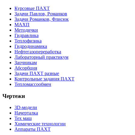
Курсовые ПАХТ
Задачи Павлов, Романков
Задачи Романков, Флисюк
МАХП
Методички
Гидравлика
Теплофизика
Гидродинамика
Нефтегазопереработка
Лабораторный практикум
Заочникам
Абсорбция
Задачи ПАХТ разные
Контрольные задания ПАХТ
Тепломассообмен
Чертежи
3D-модели
Начерталка
Тех маш
Химические технологии
Аппараты ПАХТ