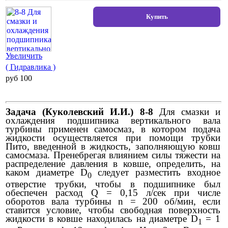
Увеличить
( Гидравлика )
pуб 100
Задача (Куколевский И.И.) 8-8
Для смазки и
охлаждения подшипника вертикального вала
турбины применен самосмаз, в котором подача
жидкости осуществляется при помощи трубки
Пито, введенной в жидкость, заполняющую ковш
самосмаза. Пренебрегая влиянием силы тяжести на
распределение давления в ковше, определить, на
каком диаметре D
следует разместить входное
0
отверстие трубки, чтобы в подшипнике был
обеспечен расход Q = 0,15 л/сек при числе
оборотов вала турбины n = 200 об/мин, если
ставится условие, чтобы свободная поверхность
жидкости в ковше находилась на диаметре D
= 1
1