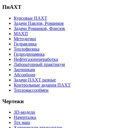
ПиАХТ
Курсовые ПАХТ
Задачи Павлов, Романков
Задачи Романков, Флисюк
МАХП
Методички
Гидравлика
Теплофизика
Гидродинамика
Нефтегазопереработка
Лабораторный практикум
Заочникам
Абсорбция
Задачи ПАХТ разные
Контрольные задания ПАХТ
Тепломассообмен
Чертежи
3D-модели
Начерталка
Тех маш
Химические технологии