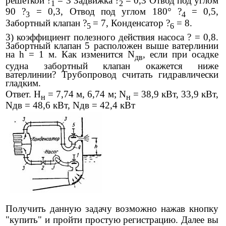
решеткой ?
= 3 Задвижка
?
= 0,3 Отвод под углом
1
2
90
?
= 0,3, Отвод под углом 180°
?
= 0,5,
3
4
Забортный клапан
?
= 7, Конденсатор
?
= 8.
5
6
3) коэффициент полезного действия насоса ? = 0,8.
Забортный клапан 5 расположен выше ватерлинии
на h = 1 м. Как изменится N
, если при осадке
дв
судна забортный клапан окажется ниже
ватерлинии? Трубопровод считать гидравлически
гладким.
Ответ. H
= 7,74 м, 6,74 м; N
= 38,9 кВт, 33,9 кВт,
н
н
Nдв = 48,6 кВт, Nдв = 42,4 кВт
Получить данную задачу возможно нажав кнопку
"купить" и пройти простую регистрацию. Далее вы