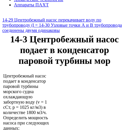
Аппараты ПАХТ
14-29 Центробежный насос перекачивает воду по
трубопроводу (l =
14-30 Узловые точки А и В трубопровода
соединены двумя одинаковы
14-3 Центробежный насос
подает в конденсатор
паровой турбины мор
Центробежный насос
подает в конденсатор
паровой турбины
морского судна
охлаждающую
забортную воду (v = 1
сСт, р = 1025 кг/м3) в
количестве 1800 м3/ч.
Определить мощность
насоса при следующих
данных: