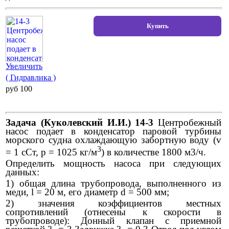
Увеличить
( Гидравлика )
pуб 100
Задача (Куколевский И.И.) 14-3
Центробежный
насос подает в конденсатор паровой турбины
морского судна охлаждающую забортную воду (v
3
= 1 сСт, р = 1025 кг/м
) в количестве 1800 м3/ч.
Определить мощность насоса при следующих
данных:
1) общая длина трубопровода, выполненного из
меди, l = 20 м, его диаметр d = 500 мм;
2) значения коэффициентов местных
сопротивлений (отнесены к скорости в
трубопроводе): Донный клапан с приемной