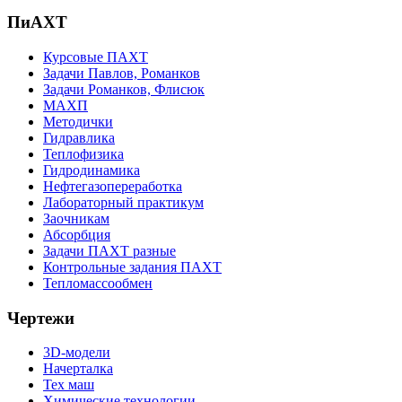
ПиАХТ
Курсовые ПАХТ
Задачи Павлов, Романков
Задачи Романков, Флисюк
МАХП
Методички
Гидравлика
Теплофизика
Гидродинамика
Нефтегазопереработка
Лабораторный практикум
Заочникам
Абсорбция
Задачи ПАХТ разные
Контрольные задания ПАХТ
Тепломассообмен
Чертежи
3D-модели
Начерталка
Тех маш
Химические технологии