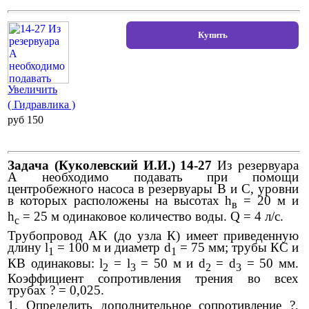
Увеличить
( Гидравлика )
pуб 150
Задача (Куколевский И.И.) 14-27
Из резервуара
А необходимо подавать при помощи
центробежного насоса в резервуары В и С, уровни
в которых расположены на высотах h
= 20 м и
в
h
= 25 м одинаковое количество воды. Q = 4 л/с.
с
Трубопровод AK (до узла К) имеет приведенную
длину l
= 100 м и диаметр d
= 75 мм; трубы КС и
1
1
КВ одинаковы: l
= l
= 50 м и d
= d
= 50 мм.
2
3
2
3
Коэффициент сопротивления трения во всех
трубах ? = 0,025.
1. Определить дополнительное сопротивление ?,