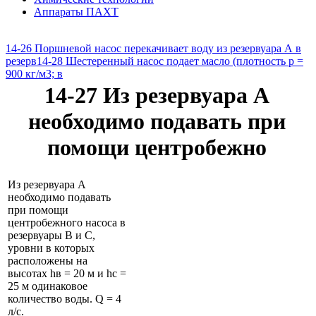
Аппараты ПАХТ
14-26 Поршневой насос перекачивает воду из резервуара А в
резерв
14-28 Шестеренный насос подает масло (плотность р =
900 кг/м3; в
14-27 Из резервуара А
необходимо подавать при
помощи центробежно
Из резервуара А
необходимо подавать
при помощи
центробежного насоса в
резервуары В и С,
уровни в которых
расположены на
высотах hв = 20 м и hс =
25 м одинаковое
количество воды. Q = 4
л/с.