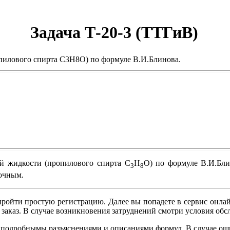
Задача Т-20-3 (ТТГиВ)
опилового спирта С3Н8О) по формуле В.И.Блинова.
ей жидкости (пропилового спирта С
Н
О) по формуле В.И.Бли
3
8
очным.
ройти простую регистрацию. Далее вы попадете в сервис онлай
 заказ. В случае возникновения затруднений смотри условия о
ся подробнымы разъяснениями и описаниями формул. В случае о