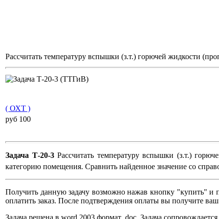
Рассчитать температуру вспышки (з.т.) горючей жидкости (пр
( ОХТ )
pуб 100
Задача Т-20-3
Рассчитать температуру вспышки (з.т.) горюч
категорию помещения. Сравнить найденное значение со справ
Получить данную задачу возможно нажав кнопку "купить" и п
оплатить заказ. После подтверждения оплаты вы получите ваш
Задача решена в word 2003 формат .doc. Задача сопровождает