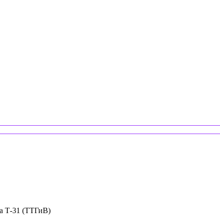
ча Т-31 (ТТГиВ)