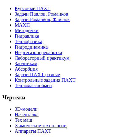
Курсовые ПАХТ
Задачи Павлов, Романков
Задачи Романков, Флисюк
МАХП
Методички
Гидравлика
Теплофизика
Гидродинамика
Нефтегазопереработка
Лабораторный практикум
Заочникам
Абсорбция
Задачи ПАХТ разные
Контрольные задания ПАХТ
Тепломассообмен
Чертежи
3D-модели
Начерталка
Тех маш
Химические технологии
Аппараты ПАХТ