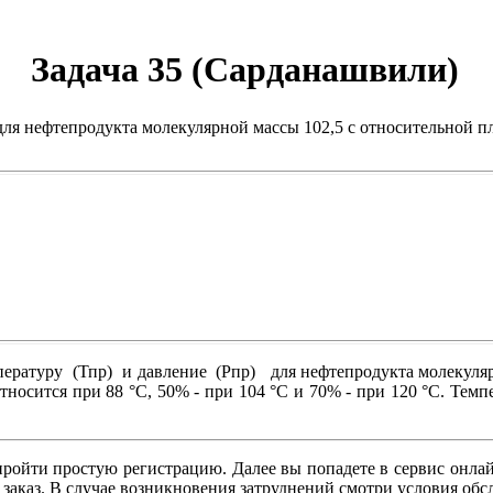
Задача 35 (Сарданашвили)
для нефтепродукта молекулярной массы 102,5 с относительной пл
туру (Тпр) и давление (Рпр) для нефтепродукта молекулярно
сится при 88 °С, 50% - при 104 °С и 70% - при 120 °С. Темпе
ройти простую регистрацию. Далее вы попадете в сервис онлай
 заказ. В случае возникновения затруднений смотри условия о