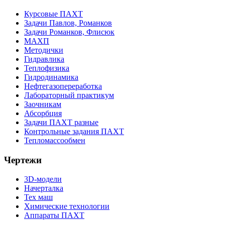
Курсовые ПАХТ
Задачи Павлов, Романков
Задачи Романков, Флисюк
МАХП
Методички
Гидравлика
Теплофизика
Гидродинамика
Нефтегазопереработка
Лабораторный практикум
Заочникам
Абсорбция
Задачи ПАХТ разные
Контрольные задания ПАХТ
Тепломассообмен
Чертежи
3D-модели
Начерталка
Тех маш
Химические технологии
Аппараты ПАХТ