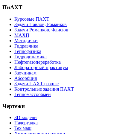
ПиАХТ
Курсовые ПАХТ
Задачи Павлов, Романков
Задачи Романков, Флисюк
МАХП
Методички
Гидравлика
Теплофизика
Гидродинамика
Нефтегазопереработка
Лабораторный практикум
Заочникам
Абсорбция
Задачи ПАХТ разные
Контрольные задания ПАХТ
Тепломассообмен
Чертежи
3D-модели
Начерталка
Тех маш
Химические технологии