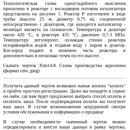
Технологическая схема одностадийного окисления
пропилена в реакторе с восходящим потоком катализатора
представлена на рисунке 1. Реактор Р изготовлен в виде
трубы (высота 25 м, диаметр 0,75 м), соединенной
непосредственно с дозатором, где находится катализатор -
молибдат висмута на силикагеле. Температура в дозаторе
около 420 °С, в реакторе 435 °С; давление 0,7-3 МПа.
Температуру регулируют, охлаждая стенки реактора
испаряющейся водой и подавая воду с паром в дозатор.
Кислород подают в нижнюю часть реактора и
дополнительно в несколько точек по его высоте.
Скачать чертеж Xim14-8 Схема производства акролеина
(формат cdw, jpeg)
Получить данный чертеж возможно нажав кнопку "купить"
и пройти простую регистрацию. Далее вы попадете в сервис
он-лайн, где вам будет предложено выбрать способ оплаты и
оплатить заказ. После подтверждения оплаты вы получите
ваш заказ. В случае возникновения затруднений смотри
условия обслуживания и информацию о продавце
В случае необходимости скаченный чертеж можно
отредактировать и внести ваши данные в рамку чертежа,