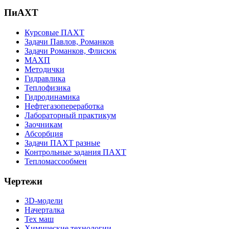
ПиАХТ
Курсовые ПАХТ
Задачи Павлов, Романков
Задачи Романков, Флисюк
МАХП
Методички
Гидравлика
Теплофизика
Гидродинамика
Нефтегазопереработка
Лабораторный практикум
Заочникам
Абсорбция
Задачи ПАХТ разные
Контрольные задания ПАХТ
Тепломассообмен
Чертежи
3D-модели
Начерталка
Тех маш
Химические технологии