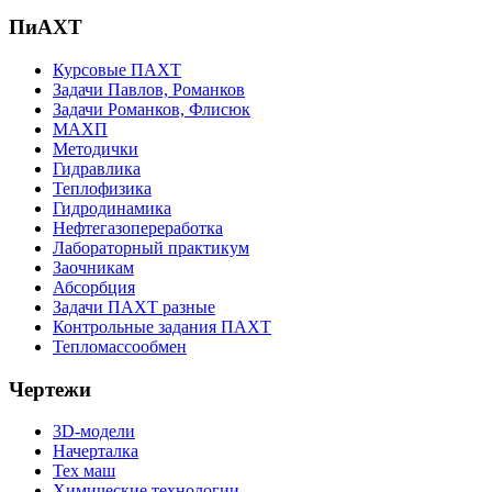
ПиАХТ
Курсовые ПАХТ
Задачи Павлов, Романков
Задачи Романков, Флисюк
МАХП
Методички
Гидравлика
Теплофизика
Гидродинамика
Нефтегазопереработка
Лабораторный практикум
Заочникам
Абсорбция
Задачи ПАХТ разные
Контрольные задания ПАХТ
Тепломассообмен
Чертежи
3D-модели
Начерталка
Тех маш
Химические технологии