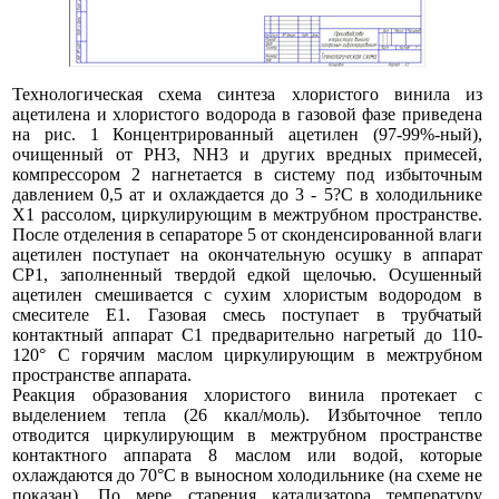
Технологическая схема синтеза хлористого винила из
ацетилена и хлористого водорода в газовой фазе приведена
на рис. 1 Концентрированный ацетилен (97-99%-ный),
очищенный от PH3, NH3 и других вредных примесей,
компрессором 2 нагнетается в систему под избыточным
давлением 0,5 ат и охлаждается до 3 - 5?С в холодильнике
Х1 рассолом, циркулирующим в межтрубном пространстве.
После отделения в сепараторе 5 от сконденсированной влаги
ацетилен поступает на окончательную осушку в аппарат
СР1, заполненный твердой едкой щелочью. Осушенный
ацетилен смешивается с сухим хлористым водородом в
смесителе Е1. Газовая смесь поступает в трубчатый
контактный аппарат С1 предварительно нагретый до 110-
120° С горячим маслом циркулирующим в межтрубном
пространстве аппарата.
Реакция образования хлористого винила протекает с
выделением тепла (26 ккал/моль). Избыточное тепло
отводится циркулирующим в межтрубном пространстве
контактного аппарата 8 маслом или водой, которые
охлаждаются до 70°С в выносном холодильнике (на схеме не
показан). По мере старения катализатора температуру