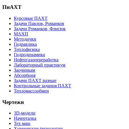
ПиАХТ
Курсовые ПАХТ
Задачи Павлов, Романков
Задачи Романков, Флисюк
МАХП
Методички
Гидравлика
Теплофизика
Гидродинамика
Нефтегазопереработка
Лабораторный практикум
Заочникам
Абсорбция
Задачи ПАХТ разные
Контрольные задания ПАХТ
Тепломассообмен
Чертежи
3D-модели
Начерталка
Тех маш
Химические технологии