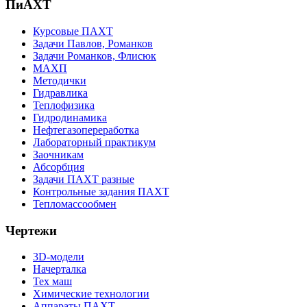
ПиАХТ
Курсовые ПАХТ
Задачи Павлов, Романков
Задачи Романков, Флисюк
МАХП
Методички
Гидравлика
Теплофизика
Гидродинамика
Нефтегазопереработка
Лабораторный практикум
Заочникам
Абсорбция
Задачи ПАХТ разные
Контрольные задания ПАХТ
Тепломассообмен
Чертежи
3D-модели
Начерталка
Тех маш
Химические технологии
Аппараты ПАХТ