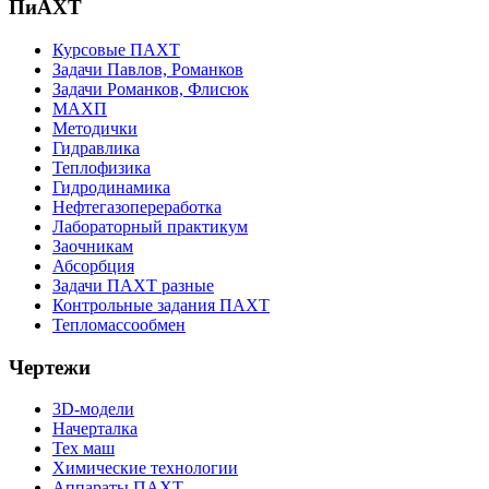
ПиАХТ
Курсовые ПАХТ
Задачи Павлов, Романков
Задачи Романков, Флисюк
МАХП
Методички
Гидравлика
Теплофизика
Гидродинамика
Нефтегазопереработка
Лабораторный практикум
Заочникам
Абсорбция
Задачи ПАХТ разные
Контрольные задания ПАХТ
Тепломассообмен
Чертежи
3D-модели
Начерталка
Тех маш
Химические технологии
Аппараты ПАХТ