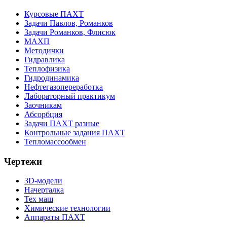
Курсовые ПАХТ
Задачи Павлов, Романков
Задачи Романков, Флисюк
МАХП
Методички
Гидравлика
Теплофизика
Гидродинамика
Нефтегазопереработка
Лабораторный практикум
Заочникам
Абсорбция
Задачи ПАХТ разные
Контрольные задания ПАХТ
Тепломассообмен
Чертежи
3D-модели
Начерталка
Тех маш
Химические технологии
Аппараты ПАХТ