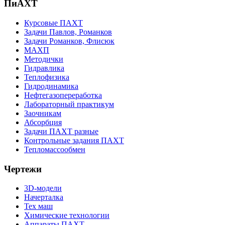
ПиАХТ
Курсовые ПАХТ
Задачи Павлов, Романков
Задачи Романков, Флисюк
МАХП
Методички
Гидравлика
Теплофизика
Гидродинамика
Нефтегазопереработка
Лабораторный практикум
Заочникам
Абсорбция
Задачи ПАХТ разные
Контрольные задания ПАХТ
Тепломассообмен
Чертежи
3D-модели
Начерталка
Тех маш
Химические технологии
Аппараты ПАХТ