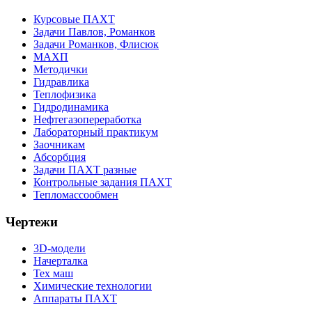
Курсовые ПАХТ
Задачи Павлов, Романков
Задачи Романков, Флисюк
МАХП
Методички
Гидравлика
Теплофизика
Гидродинамика
Нефтегазопереработка
Лабораторный практикум
Заочникам
Абсорбция
Задачи ПАХТ разные
Контрольные задания ПАХТ
Тепломассообмен
Чертежи
3D-модели
Начерталка
Тех маш
Химические технологии
Аппараты ПАХТ