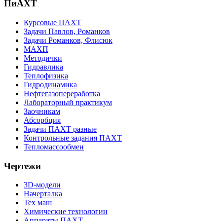
ПиАХТ
Курсовые ПАХТ
Задачи Павлов, Романков
Задачи Романков, Флисюк
МАХП
Методички
Гидравлика
Теплофизика
Гидродинамика
Нефтегазопереработка
Лабораторный практикум
Заочникам
Абсорбция
Задачи ПАХТ разные
Контрольные задания ПАХТ
Тепломассообмен
Чертежи
3D-модели
Начерталка
Тех маш
Химические технологии
Аппараты ПАХТ