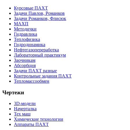
Курсовые ПАХТ
Задачи Павлов, Романков
Задачи Романков, Флисюк
МАХП
Методички
Гидравлика
Теплофизика
Гидродинамика
Нефтегазопереработка
Лабораторный практикум
Заочникам
Абсорбция
Задачи ПАХТ разные
Контрольные задания ПАХТ
Тепломассообмен
Чертежи
3D-модели
Начерталка
Тех маш
Химические технологии
Аппараты ПАХТ