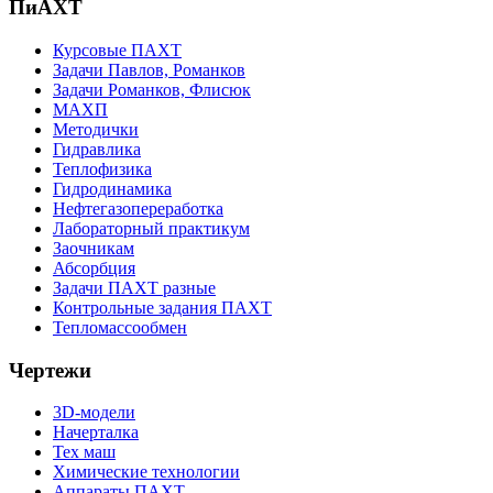
ПиАХТ
Курсовые ПАХТ
Задачи Павлов, Романков
Задачи Романков, Флисюк
МАХП
Методички
Гидравлика
Теплофизика
Гидродинамика
Нефтегазопереработка
Лабораторный практикум
Заочникам
Абсорбция
Задачи ПАХТ разные
Контрольные задания ПАХТ
Тепломассообмен
Чертежи
3D-модели
Начерталка
Тех маш
Химические технологии
Аппараты ПАХТ