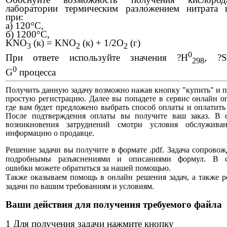
лаборатории термическим
разложением нитрата 
при:
а) 120°С,
б) 1200°С,
KNO
(к) = KNO
(к) + 1/2O
(г)
3
2
2
0
При ответе используйте значения ?H
, ?S
298
0
G
процесса
Получить данную задачу возможно нажав кнопку "купить" и 
простую регистрацию. Далее вы попадете в сервис онлайн о
где вам будет предложено выбрать способ оплаты и оплатить 
После подтверждения оплаты вы получите ваш заказ. В с
возникновения затруднений смотри условия обслужива
информацию о продавце.
Решение задачи вы получите в формате .pdf. Задача сопровож
подробнымы разъяснениями и описаниями формул. В с
ошибки можете обратиться за нашей помощью.
Также оказываем помощь в онлайн решения задач, а также 
задачи по вашим требованиям и условиям.
Ваши действия для получения требуемого файла
1 Для получения задачи нажмите кнопку