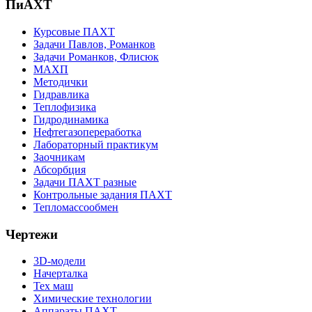
ПиАХТ
Курсовые ПАХТ
Задачи Павлов, Романков
Задачи Романков, Флисюк
МАХП
Методички
Гидравлика
Теплофизика
Гидродинамика
Нефтегазопереработка
Лабораторный практикум
Заочникам
Абсорбция
Задачи ПАХТ разные
Контрольные задания ПАХТ
Тепломассообмен
Чертежи
3D-модели
Начерталка
Тех маш
Химические технологии
Аппараты ПАХТ