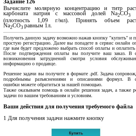
Задание 126
Вычислите молярную концентрацию и титр рас
карбоната натрия с массовой
долей Na
CO
8
2
3
(плотность 1,09 г/мл). Принять объем раст
Na
CO
равным 1л.
2
3
Получить данную задачу возможно нажав кнопку "купить" и 
простую регистрацию. Далее вы попадете в сервис онлайн о
где вам будет предложено выбрать способ оплаты и оплатить 
После подтверждения оплаты вы получите ваш заказ. В с
возникновения затруднений смотри условия обслужива
информацию о продавце.
Решение задачи вы получите в формате .pdf. Задача сопровож
подробнымы разъяснениями и описаниями формул. В с
ошибки можете обратиться за нашей помощью.
Также оказываем помощь в онлайн решения задач, а также 
задачи по вашим требованиям и условиям.
Ваши действия для получения требуемого файла
1 Для получения задачи нажмите кнопку