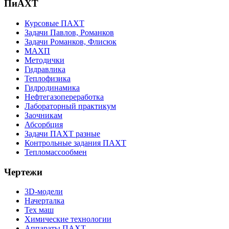
ПиАХТ
Курсовые ПАХТ
Задачи Павлов, Романков
Задачи Романков, Флисюк
МАХП
Методички
Гидравлика
Теплофизика
Гидродинамика
Нефтегазопереработка
Лабораторный практикум
Заочникам
Абсорбция
Задачи ПАХТ разные
Контрольные задания ПАХТ
Тепломассообмен
Чертежи
3D-модели
Начерталка
Тех маш
Химические технологии
Аппараты ПАХТ