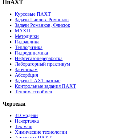
ПиАХТ
Курсовые ПАХТ
Задачи Павлов, Романков
Задачи Романков, Флисюк
МАХП
Методички
Гидравлика
Теплофизика
Гидродинамика
Нефтегазопереработка
Лабораторный практикум
Заочникам
Абсорбция
Задачи ПАХТ разные
Контрольные задания ПАХТ
Тепломассообмен
Чертежи
3D-модели
Начерталка
Тех маш
Химические технологии
Аппараты ПАХТ