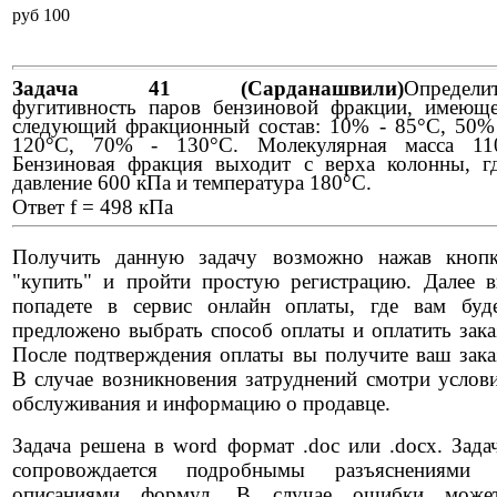
pуб 100
Задача 41 (Сарданашвили)
Определи
фугитивность паров бензиновой фракции, имеющ
следующий фракционный состав: 10% - 85
°
С, 50%
120
°
С, 70% - 130
°
С. Молекулярная масса 11
Бензиновая фракция выходит с верха колонны, г
давление 600 кПа и температура 180
°
С.
Ответ f = 498 кПа
Получить данную задачу возможно нажав кноп
"купить" и пройти простую регистрацию. Далее 
попадете в сервис онлайн оплаты, где вам буд
предложено выбрать способ оплаты и оплатить зака
После подтверждения оплаты вы получите ваш зака
В случае возникновения затруднений смотри услов
обслуживания и информацию о продавце.
Задача решена в word формат .doc или .docx. Зада
сопровождается подробнымы разъяснениями
описаниями формул. В случае ошибки може