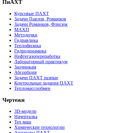
ПиАХТ
Курсовые ПАХТ
Задачи Павлов, Романков
Задачи Романков, Флисюк
МАХП
Методички
Гидравлика
Теплофизика
Гидродинамика
Нефтегазопереработка
Лабораторный практикум
Заочникам
Абсорбция
Задачи ПАХТ разные
Контрольные задания ПАХТ
Тепломассообмен
Чертежи
3D-модели
Начерталка
Тех маш
Химические технологии
Аппараты ПАХТ