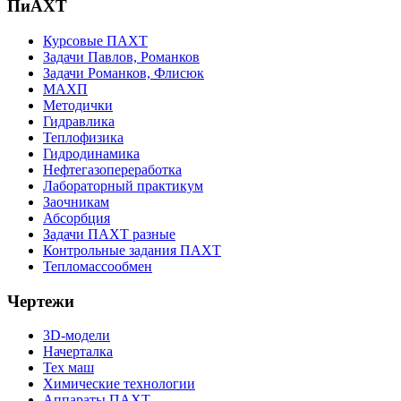
ПиАХТ
Курсовые ПАХТ
Задачи Павлов, Романков
Задачи Романков, Флисюк
МАХП
Методички
Гидравлика
Теплофизика
Гидродинамика
Нефтегазопереработка
Лабораторный практикум
Заочникам
Абсорбция
Задачи ПАХТ разные
Контрольные задания ПАХТ
Тепломассообмен
Чертежи
3D-модели
Начерталка
Тех маш
Химические технологии
Аппараты ПАХТ