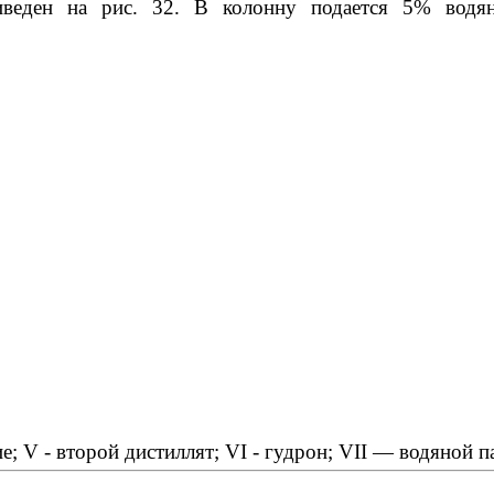
веден на рис. 32. В колонну подается 5% водян
ие; V - второй дистиллят; VI - гудрон; VII — водяной п