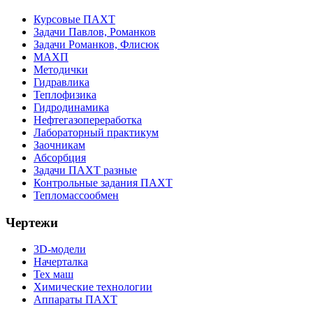
Курсовые ПАХТ
Задачи Павлов, Романков
Задачи Романков, Флисюк
МАХП
Методички
Гидравлика
Теплофизика
Гидродинамика
Нефтегазопереработка
Лабораторный практикум
Заочникам
Абсорбция
Задачи ПАХТ разные
Контрольные задания ПАХТ
Тепломассообмен
Чертежи
3D-модели
Начерталка
Тех маш
Химические технологии
Аппараты ПАХТ