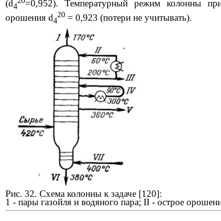
20
(
d
=0,952). Температурный режим колонны при
4
20
орошения
d
= 0,923 (потери не учитывать).
4
Рис. 32. Схема колонны к задаче [120]:
1 - пары газойля и водяного пара; II - острое орошен