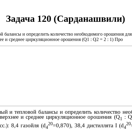
Задача 120 (Сарданашвили)
ой балансы и определить количество необходимого орошения дл
ее и среднее циркуляционное орошения (Q1 : Q2 = 2 : 1) Про
ый и тепловой балансы и определить количество не
 верхнее и среднее циркуляционное орошения (Q
: Q
1
20
20
.): 8,4 газойля (
d
=0,870), 38,4 дистиллята I (
d
4
4