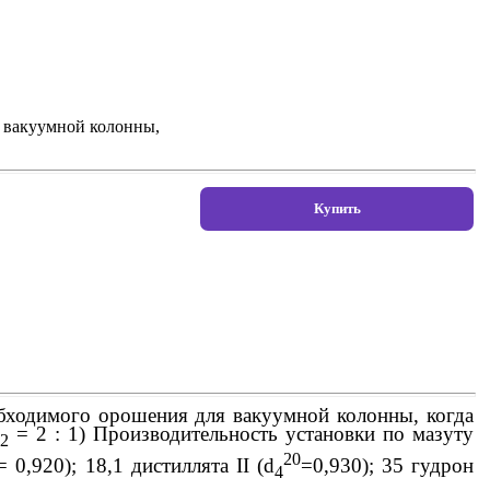
я вакуумной колонны,
обходимого орошения для вакуумной колонны, когда
= 2 : 1) Производительность установки по мазуту
2
20
= 0,920); 18,1 дистиллята II (
d
=0,930); 35 гудрон
4