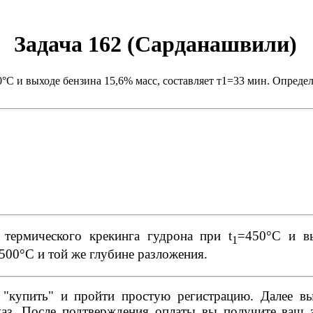
Задача 162 (Сарданашвили)
°С и выходе бензина 15,6% масс, составляет т1=33 мин. Опреде
термического крекинга гудрона при t
=450°С и вы
1
500°С и той же глубине разложения.
купить" и пройти простую регистрацию. Далее вы 
аз. После подтверждения оплаты вы получите ваш з