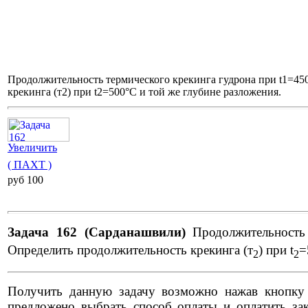
Продолжительность термического крекинга гудрона при t1=450
крекинга (т2) при t2=500°С и той же глубине разложения.
Увеличить
( ПАХТ )
pуб 100
Задача 162 (Сарданашвили)
Продолжительность 
Определить продолжительность крекинга (т
) при t
=
2
2
Получить данную задачу возможно нажав кнопку "
предложено выбрать способ оплаты и оплатить зак