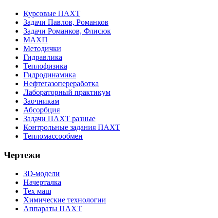
Курсовые ПАХТ
Задачи Павлов, Романков
Задачи Романков, Флисюк
МАХП
Методички
Гидравлика
Теплофизика
Гидродинамика
Нефтегазопереработка
Лабораторный практикум
Заочникам
Абсорбция
Задачи ПАХТ разные
Контрольные задания ПАХТ
Тепломассообмен
Чертежи
3D-модели
Начерталка
Тех маш
Химические технологии
Аппараты ПАХТ