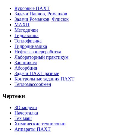
Курсовые ПАХТ
Задачи Павлов, Романков
Задачи Романков, Флисюк
МАХП
Методички
Гидравлика
Теплофизика
Гидродинамика
Нефтегазопереработка
Лабораторный практикум
Заочникам
Абсорбция
Задачи ПАХТ разные
Контрольные задания ПАХТ
Тепломассообмен
Чертежи
3D-модели
Начерталка
Тех маш
Химические технологии
Аппараты ПАХТ