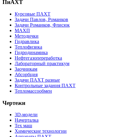
ПиАХТ
Курсовые ПАХТ
Задачи Павлов, Романков
Задачи Романков, Флисюк
МАХП
Методички
Гидравлика
Теплофизика
Гидродинамика
Нефтегазопереработка
Лабораторный практикум
Заочникам
Абсорбция
Задачи ПАХТ разные
Контрольные задания ПАХТ
Тепломассообмен
Чертежи
3D-модели
Начерталка
Тех маш
Химические технологии
Аппараты ПАХТ