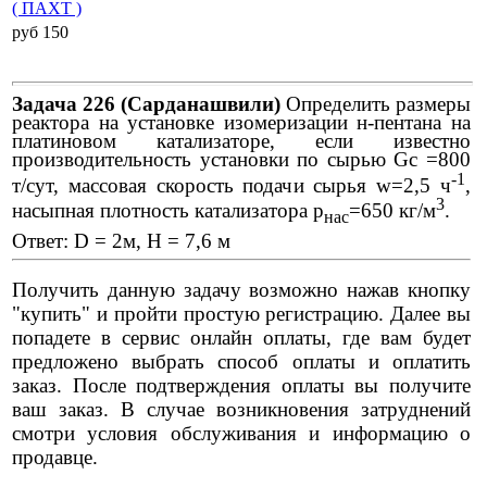
( ПАХТ )
pуб 150
Задача 226 (Сарданашвили)
Определить размеры
реактора на установке изомеризации н-пентана на
платиновом катализаторе, если известно
производительность установки по сырью Gс =800
-1
т/сут, массовая скорость подачи сырья w=2,5 ч
,
3
насыпная плотность катализатора р
=650 кг/м
.
нас
Ответ: D = 2м, H = 7,6 м
Получить данную задачу возможно нажав кнопку
"купить" и пройти простую регистрацию. Далее вы
попадете в сервис онлайн оплаты, где вам будет
предложено выбрать способ оплаты и оплатить
заказ. После подтверждения оплаты вы получите
ваш заказ. В случае возникновения затруднений
смотри условия обслуживания и информацию о
продавце.