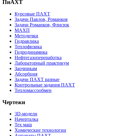
ПиАХТ
Курсовые ПАХТ
Задачи Павлов, Романков
Задачи Романков, Флисюк
МАХП
Методички
Гидравлика
Теплофизика
Гидродинамика
Нефтегазопереработка
Лабораторный практикум
Заочникам
Абсорбция
Задачи ПАХТ разные
Контрольные задания ПАХТ
Тепломассообмен
Чертежи
3D-модели
Начерталка
Тех маш
Химические технологии
Аппараты ПАХТ