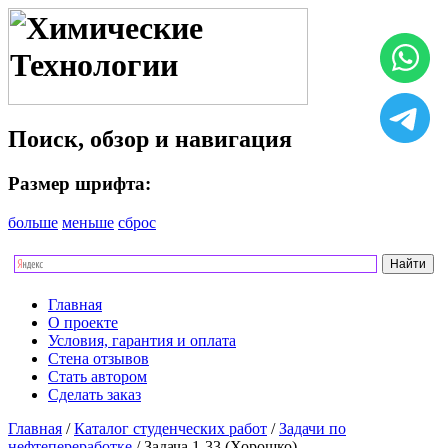
Поиск, обзор и навигация
Размер шрифта:
больше
меньше
сброс
Главная
О проекте
Условия, гарантия и оплата
Стена отзывов
Стать автором
Сделать заказ
Главная
/
Каталог студенческих работ
/
Задачи по
нефтепереработке
/ Задача 1-33 (Хорошко)