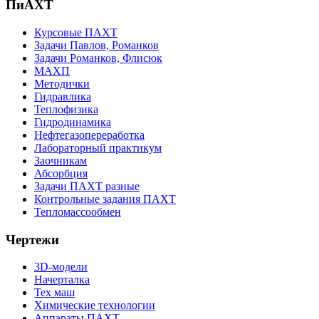
ПиАХТ
Курсовые ПАХТ
Задачи Павлов, Романков
Задачи Романков, Флисюк
МАХП
Методички
Гидравлика
Теплофизика
Гидродинамика
Нефтегазопереработка
Лабораторный практикум
Заочникам
Абсорбция
Задачи ПАХТ разные
Контрольные задания ПАХТ
Тепломассообмен
Чертежи
3D-модели
Начерталка
Тех маш
Химические технологии
Аппараты ПАХТ