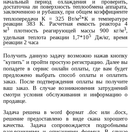
начальный период охлаждения и проверить,
достаточна ли поверхность теплообмена аппарата,
заключенною и рубашку, при общем коэффициенте
2
теплопередачи К = 325 Вт/м
*К и температуре
реакции 383 К. Расчетная емкость реактора 4
3
3
м
плотность реагирующей массы 900 кг/м
,
5
удельная теплота реакции 1,7*10
Дж/кг, время
реакции 2 часа
Получить данную задачу возможно нажав кнопку
"купить" и пройти простую регистрацию. Далее вы
попадете в сервис онлайн оплаты, где вам будет
предложено выбрать способ оплаты и оплатить
заказ. После подтверждения оплаты вы получите
ваш заказ. В случае возникновения затруднений
смотри условия обслуживания и информацию о
продавце.
Задача решена в word формат .doc или .docx,
решение предоставлено в виде скана хорошего
качества. Задача сопровождается подробнымы
разъяснениями и описаниями формул. В случае