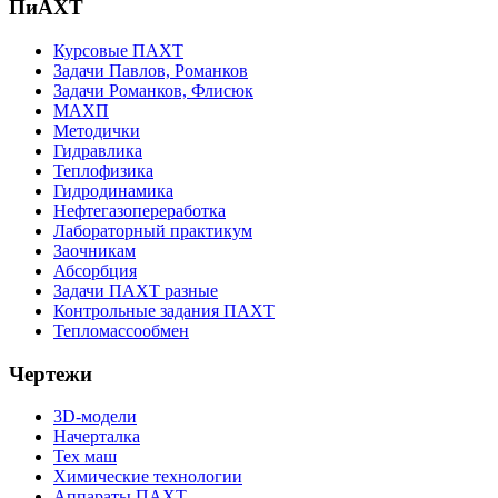
ПиАХТ
Курсовые ПАХТ
Задачи Павлов, Романков
Задачи Романков, Флисюк
МАХП
Методички
Гидравлика
Теплофизика
Гидродинамика
Нефтегазопереработка
Лабораторный практикум
Заочникам
Абсорбция
Задачи ПАХТ разные
Контрольные задания ПАХТ
Тепломассообмен
Чертежи
3D-модели
Начерталка
Тех маш
Химические технологии
Аппараты ПАХТ