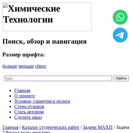
Поиск, обзор и навигация
Размер шрифта:
больше
меньше
сброс
Главная
О проекте
Условия, гарантия и оплата
Стена отзывов
Стать автором
Сделать заказ
Главная
/
Каталог студенческих работ
/
Задачи МАХП
/ Задача
7 Расход воды реактора