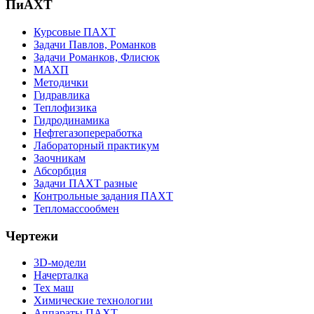
ПиАХТ
Курсовые ПАХТ
Задачи Павлов, Романков
Задачи Романков, Флисюк
МАХП
Методички
Гидравлика
Теплофизика
Гидродинамика
Нефтегазопереработка
Лабораторный практикум
Заочникам
Абсорбция
Задачи ПАХТ разные
Контрольные задания ПАХТ
Тепломассообмен
Чертежи
3D-модели
Начерталка
Тех маш
Химические технологии
Аппараты ПАХТ