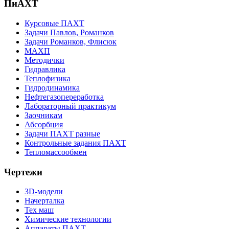
ПиАХТ
Курсовые ПАХТ
Задачи Павлов, Романков
Задачи Романков, Флисюк
МАХП
Методички
Гидравлика
Теплофизика
Гидродинамика
Нефтегазопереработка
Лабораторный практикум
Заочникам
Абсорбция
Задачи ПАХТ разные
Контрольные задания ПАХТ
Тепломассообмен
Чертежи
3D-модели
Начерталка
Тех маш
Химические технологии
Аппараты ПАХТ