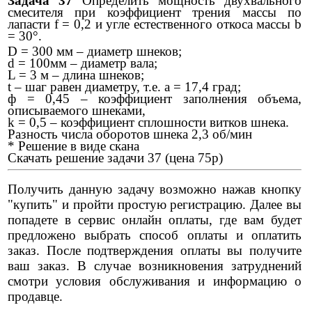
Задача 37
Определить мощность двухвального
смесителя при коэффициент трения массы по
лапасти f = 0,2 и угле естественного откоса массы b
= 30°.
D = 300 мм – диаметр шнеков;
d = 100мм – диаметр вала;
L = 3 м – длина шнеков;
t – шаг равен диаметру, т.е. а = 17,4 град;
ф = 0,45 – коэффициент заполнения объема,
описываемого шнеками,
k = 0,5 – коэффициент сплошности витков шнека.
Разность числа оборотов шнека 2,3 об/мин
* Решение в виде скана
Скачать решение задачи 37 (цена 75р)
Получить данную задачу возможно нажав кнопку
"купить" и пройти простую регистрацию. Далее вы
попадете в сервис онлайн оплаты, где вам будет
предложено выбрать способ оплаты и оплатить
заказ. После подтверждения оплаты вы получите
ваш заказ. В случае возникновения затруднений
смотри условия обслуживания и информацию о
продавце.