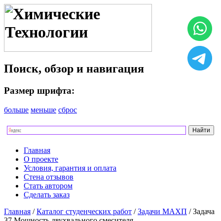
Поиск, обзор и навигация
Размер шрифта:
больше
меньше
сброс
Главная
О проекте
Условия, гарантия и оплата
Стена отзывов
Стать автором
Сделать заказ
Главная
/
Каталог студенческих работ
/
Задачи МАХП
/ Задача
37 Мощность двухвального смесителя