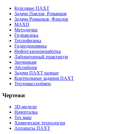
Курсовые ПАХТ
Задачи Павлов, Романков
Задачи Романков, Флисюк
МАХП
Методички
Гидравлика
Теплофизика
Гидродинамика
Нефтегазопереработка
Лабораторный практикум
Заочникам
Абсорбция
Задачи ПАХТ разные
Контрольные задания ПАХТ
Тепломассообмен
Чертежи
3D-модели
Начерталка
Тех маш
Химические технологии
Аппараты ПАХТ