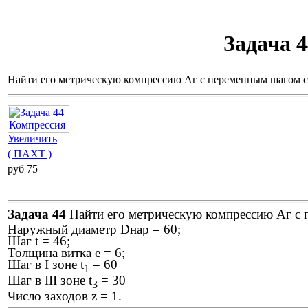
Задача 
Найти его метрическую компрессию Аг с переменным шагом с
Увеличить
( ПАХТ )
pуб 75
Задача 44
Найти его метрическую компрессию Аг с 
Наружный диаметр Dнар = 60;
Шаг t = 46;
Толщина витка е = 6;
Шаг в I зоне t
= 60
1
Шаг в III зоне t
= 30
3
Число заходов z = 1.