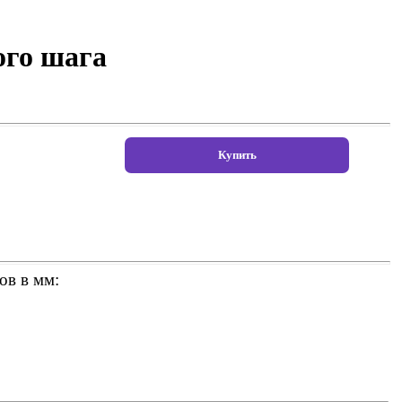
ого шага
ов в мм: